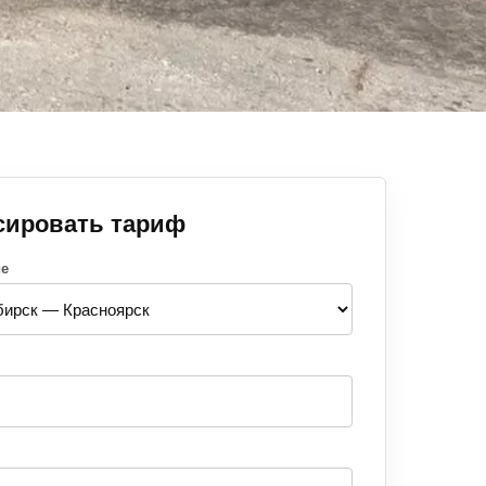
сировать тариф
ие