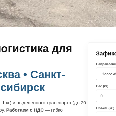
огистика для
Зафик
Направлен
ква • Санкт-
осибирск
Вес (кг)
 1 кг) и выделенного транспорта (до 20
Объем (м³)
ру.
Работаем с НДС
— гибко